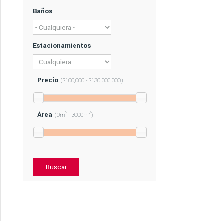
Baños
Estacionamientos
Precio
($100,000 - $130,000,000)
Área
2
2
(0m
- 3000m
)
Buscar