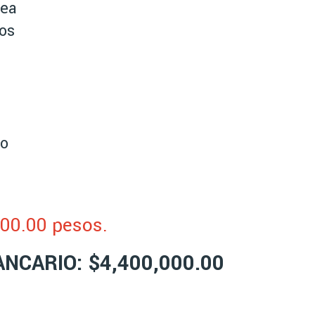
tea
os
ro
000.00 pesos.
NCARIO: $4,400,000.00