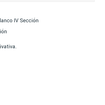
lanco IV Sección
ión
vativa.