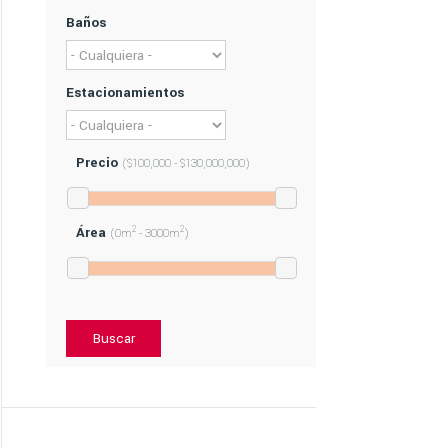
Baños
Estacionamientos
Precio
($100,000 - $130,000,000)
Área
2
2
(0m
- 3000m
)
Buscar