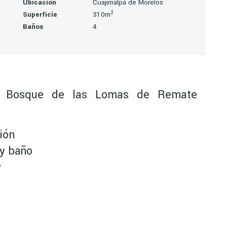
Ubicación
Cuajimalpa de Morelos
2
Superficie
310m
Baños
4
n Bosque de las Lomas de Remate
ión
 y baño
y