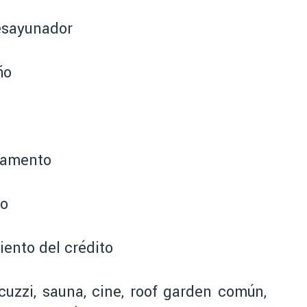
esayunador
ño
rtamento
ro
iento del crédito
uzzi, sauna, cine, roof garden común,