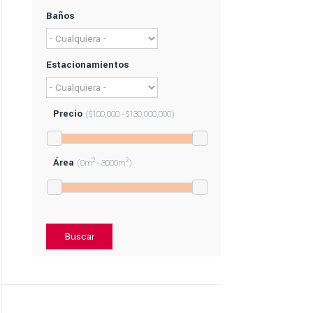
Baños
Estacionamientos
Precio
($100,000 - $130,000,000)
Área
2
2
(0m
- 3000m
)
Buscar