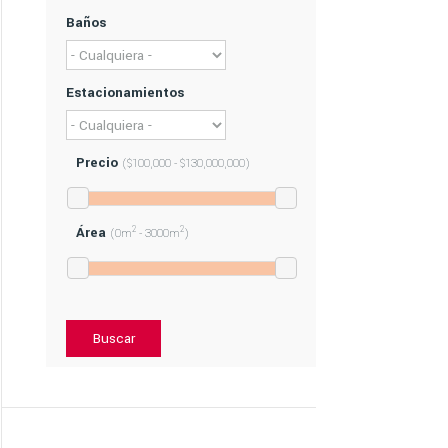
Baños
Estacionamientos
Precio
($100,000 - $130,000,000)
Área
2
2
(0m
- 3000m
)
Buscar