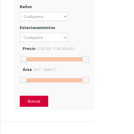
Baños
Estacionamientos
Precio
($100,000 - $130,000,000)
Área
2
2
(0m
- 3000m
)
Buscar