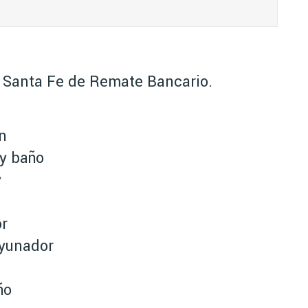
 Santa Fe de Remate Bancario.
n
 y baño
y
or
ayunador
ño