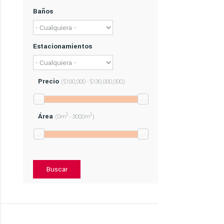
Baños
Estacionamientos
Precio
($100,000 - $130,000,000)
Área
2
2
(0m
- 3000m
)
Buscar