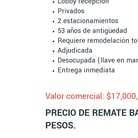
Lobby recepción
Privados
2 estacionamientos
53 años de antigüedad
Requiere remodelación to
Adjudicada
Desocupada (llave en ma
Entrega inmediata
Valor comercial: $17,00
0
PRECIO DE REMATE BA
PESOS.