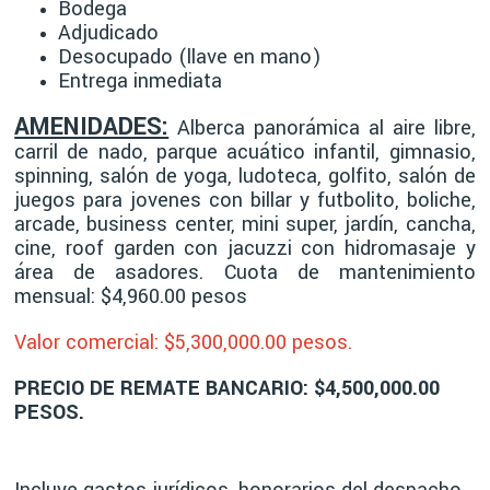
Bodega
Adjudicado
Desocupado (llave en mano)
Entrega inmediata
AMENIDADES:
Alberca panorámica al aire libre,
carril de nado, parque acuático infantil, gimnasio,
spinning, salón de yoga, ludoteca, golfito, salón de
juegos para jovenes con billar y futbolito, boliche,
arcade, business center, mini super, jardín, cancha,
cine, roof garden con jacuzzi con hidromasaje y
área de asadores
. Cuota de m
antenimiento
mensual: $4,960.00 pesos
Valor comercial: $5,30
0,000.00 pesos.
PRECIO DE REMATE BANCARIO: $4,500,000.00
PESOS.
Incluye gastos jurídicos, honorarios del despacho