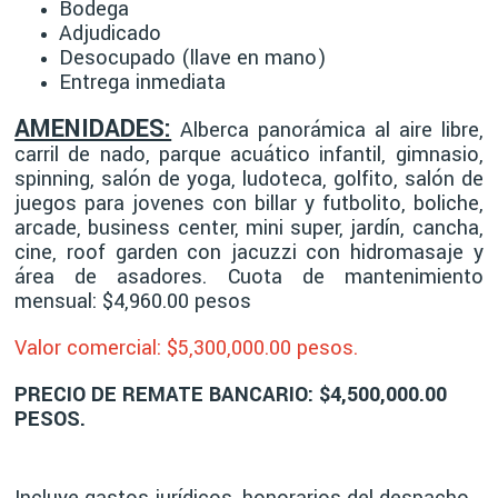
Bodega
Adjudicado
Desocupado (llave en mano)
Entrega inmediata
AMENIDADES:
Alberca panorámica al aire libre,
carril de nado, parque acuático infantil, gimnasio,
spinning, salón de yoga, ludoteca, golfito, salón de
juegos para jovenes con billar y futbolito, boliche,
arcade, business center, mini super, jardín, cancha,
cine, roof garden con jacuzzi con hidromasaje y
área de asadores
. Cuota de m
antenimiento
mensual: $4,960.00 pesos
Valor comercial: $5,30
0,000.00 pesos.
PRECIO DE REMATE BANCARIO: $4,500,000.00
PESOS.
Incluye gastos jurídicos, honorarios del despacho